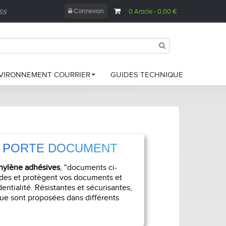
Connexion
0
Article
- 0,00 €
ESS
VIRONNEMENT COURRIER
GUIDES TECHNIQUE
amettes de papier
ampons encreur
 PORTE DOCUMENT
oîtes à archives
hylène adhésives
, "documents ci-
ettoyage bureautique
olides et protègent vos documents et
entialité. Résistantes et sécurisantes,
se sous pli
que sont proposées dans différents