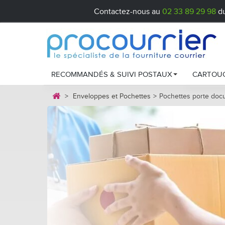
Contactez-nous au
02 33 89 29 98
du
RECOMMANDÉS & SUIVI POSTAUX
CARTOUC
>
Enveloppes et Pochettes
>
Pochettes porte doc
Recommandés postaux
Cartou
Liasses Colissimo
Cartou
Chronopost
Cartou
Comment chois
Étiquet
Entreti
Cartou