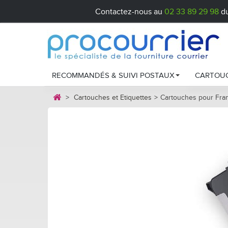
Contactez-nous au
02 33 89 29 98
du
RECOMMANDÉS & SUIVI POSTAUX
CARTOUC
>
Cartouches et Etiquettes
>
Cartouches pour Fra
Recommandés postaux
Cartou
Liasses Colissimo
Cartou
Chronopost
Cartou
Comment chois
Étiquet
Entreti
Cartou