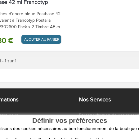
ase 42 ml Francotyp
ia - lot de 2
hes d'encre bleue Postbase 42
valent à Francotyp Postalia
302600 Pack x 2 Timbre AE et
80 €
AJOUTER AU PANIER / DEVIS
 - 1 sur 1.
rmations
Nos Services
ctez-nous
Personnalisation de vos reco
Définir vos préférences
uestions
Paiement
ilisons des cookies nécessaires au bon fonctionnement de la boutique e
tions Générales de vente
Livraison