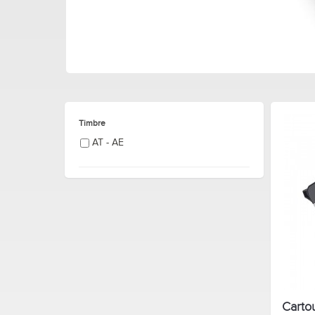
Timbre
AT - AE
Carto