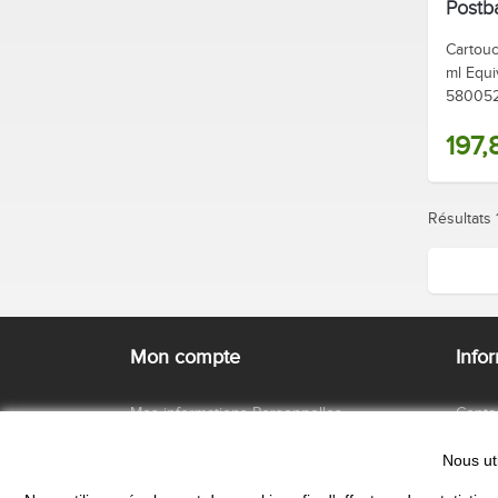
Postb
Postal
Cartouc
ml Equi
580052
AT
197,
Résultats 1
Mon compte
Info
Mes informations Personnelles
Conta
Mes commandes
Vos Q
Nous ut
Mes devis
Condi