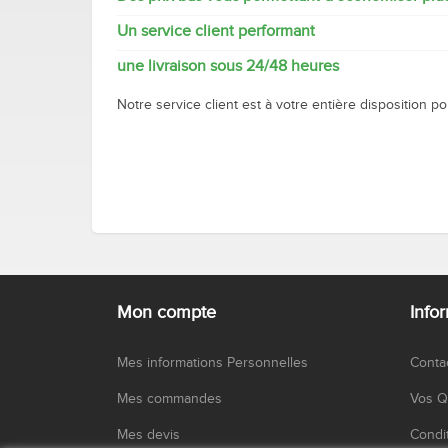
Un service client performant
une livraison sous 24/48 heures
Notre service client est à votre entière disposition p
Mon compte
Info
Mes informations Personnelles
Conta
Mes commandes
Vos Q
Mes devis
Condi