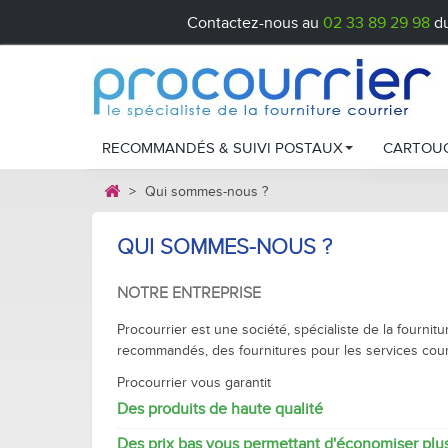
Contactez-nous au
02 33 89 29 98
du
RECOMMANDÉS & SUIVI POSTAUX
CARTOUC
>
Qui sommes-nous ?
Recommandés postaux
Cartou
QUI SOMMES-NOUS ?
Liasses Colissimo
Cartou
NOTRE ENTREPRISE
Chronopost
Cartou
Procourrier est une société, spécialiste de la fourn
Comment chois
Étiquet
recommandés, des fournitures pour les services courr
Procourrier vous garantit
Entreti
Des produits de haute qualité
Cartou
Des prix bas vous permettant d'économiser plu