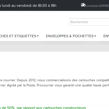
 lundi au vendredi de 8h30 à 18h
Livraison EXPR
HES ET ETIQUETTES
ENVELOPPES & POCHETTES
EN
Recommandés A4 avec Accusés de Réception...
ches pour Neopost/Quadient
Enveloppes sécurisées
R
39,90 €
ches pour Pitney Bowes
Pochettes porte document
T
ches pour Francotyp
Sacs à monnaie
B
iture courrier. Depuis 2012, nous commercialisons des cartouches compati
ir vos recommandés ?
tes d'affranchissement
Emballage écologique
N
ier. Agréé par la Poste, Procourrier vous garantit une qualité haute pe
en pour machines à affranchir
Enveloppes pour machine de mi
ches pour traceur
Enveloppes autoadhésives
s de 50% par rapport aux cartouches constructeurs