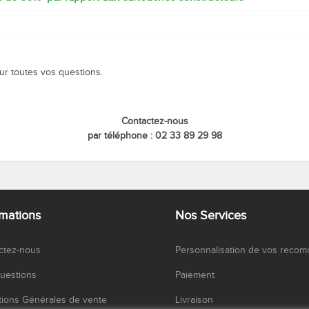
Quelle cartouche pour ma machin
Enveloppes blanches
our toutes vos questions.
Contactez-nous
par téléphone : 02 33 89 29 98
rmations
Nos Services
ctez-nous
Personnalisation de vos reco
uestions
Paiement
tions Générales de vente
Livraison