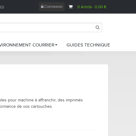
Connexion
0
Article
- 0,00 €
ESS
VIRONNEMENT COURRIER
GUIDES TECHNIQUE
amettes de papier
ampons encreur
oîtes à archives
bles pour machine à affranchir, des imprimés
ettoyage bureautique
rformance de vos cartouches.
se sous pli