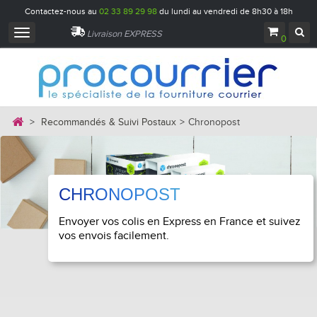
Contactez-nous au
02 33 89 29 98
du lundi au vendredi de 8h30 à 18h
Navigation
Livraison EXPRESS
0
bascule
>
Recommandés & Suivi Postaux
>
Chronopost
CHRONOPOST
Envoyer vos colis en Express en France et suivez
vos envois facilement.