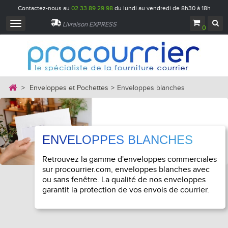
Contactez-nous au
02 33 89 29 98
du lundi au vendredi de 8h30 à 18h
Navigation
Livraison EXPRESS
0
bascule
>
Enveloppes et Pochettes
>
Enveloppes blanches
ENVELOPPES BLANCHES
Retrouvez la gamme d'enveloppes commerciales
sur procourrier.com, enveloppes blanches avec
ou sans fenêtre. La qualité de nos enveloppes
garantit la protection de vos envois de courrier.