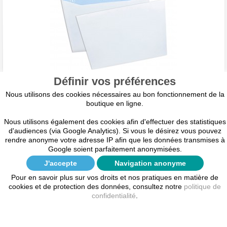
Définir vos préférences
Nous utilisons des cookies nécessaires au bon fonctionnement de la
Enveloppe C5 mécanisable pour machine à
boutique en ligne.
affranchir 162x229 sans fenêtre
Nous utilisons également des cookies afin d'effectuer des statistiques
Enveloppe C5 mécanisable pour machine à affranchir Format
d'audiences (via Google Analytics). Si vous le désirez vous pouvez
162x229 Velin, 80 grammes Boîte de 500 exemplaires
rendre anonyme votre adresse IP afin que les données transmises à
Google soient parfaitement anonymisées.
J'accepte
Navigation anonyme
25,75 €
Pour en savoir plus sur vos droits et nos pratiques en matière de
cookies et de protection des données, consultez notre
politique de
AJOUTER AU PANIER / DEVIS
confidentialité
.