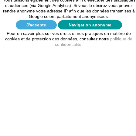
Nous utilisons également des cookies afin d'effectuer des statistiques
d'audiences (via Google Analytics). Si vous le désirez vous pouvez
rendre anonyme votre adresse IP afin que les données transmises à
Google soient parfaitement anonymisées.
J'accepte
Navigation anonyme
Pour en savoir plus sur vos droits et nos pratiques en matière de
cookies et de protection des données, consultez notre
politique de
confidentialité
.
Recommandés internationaux sans AR et CB
Imprimé recommandé international A4 sans accusé de réception
et avec code-barres. Boite de 750 exemplaires 250 feuilles A4
de 3...