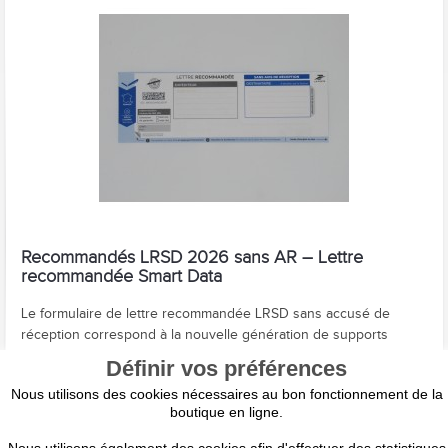
Recommandés LRSD 2026 sans AR – Lettre
recommandée Smart Data
Le formulaire de lettre recommandée LRSD sans accusé de
réception correspond à la nouvelle génération de supports
recommandés déployés...
Définir vos préférences
à partir de
Nous utilisons des cookies nécessaires au bon fonctionnement de la
40,10 €
boutique en ligne.
AJOUTER AU PANIER / DEVIS