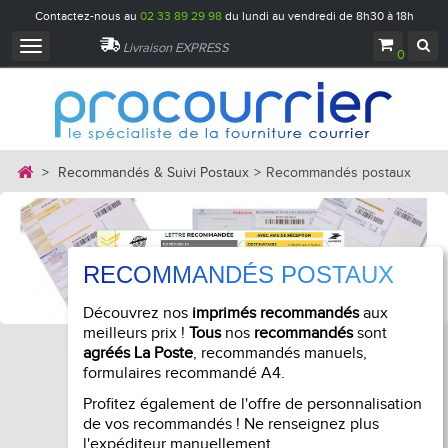
Contactez-nous au
02 33 89 29 98
du lundi au vendredi de 8h30 à 18h
Navigation
Livraison EXPRESS
0
bascule
>
Recommandés & Suivi Postaux
>
Recommandés postaux
RECOMMANDÉS POSTAUX
Découvrez nos
imprimés recommandés
aux
meilleurs prix !
Tous
nos
recommandés
sont
agréés La Poste
, recommandés manuels,
formulaires recommandé A4.
Profitez également de l'offre de personnalisation
de vos recommandés ! Ne renseignez plus
l'expéditeur manuellement.