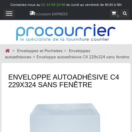
Contactez-nous au
02 33 89 29 98
du lundi au vendredi de 8h30 à 18h
Navigation
Livraison EXPRESS
0
bascule
>
Enveloppes et Pochettes
>
Enveloppes
autoadhésives
>
Enveloppe autoadhésive C4 229x324 sans fenêtre
ENVELOPPE AUTOADHÉSIVE C4
229X324 SANS FENÊTRE