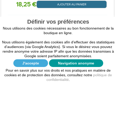
18,25 €
AJOUTER AU PANIER
Définir vos préférences
Avis clients
Nous utilisons des cookies nécessaires au bon fonctionnement de la
boutique en ligne.
Les avis client rédigés ci dessous sont susceptibles d'être
modifiés selon certains critères comme l'orthographe, la
Nous utilisons également des cookies afin d'effectuer des statistiques
grammaire, mais le sens du texte sera toujours respecté.
d'audiences (via Google Analytics). Si vous le désirez vous pouvez
Tous les avis sur cette page sont affichés par ordre
rendre anonyme votre adresse IP afin que les données transmises à
chronologique. Vous pouvez lire toutes les règles de notre
Google soient parfaitement anonymisées.
système d'avis ici :
Conditions d'utilisation des avis client
J'accepte
Navigation anonyme
Pour en savoir plus sur vos droits et nos pratiques en matière de
Soyez le premier à donner votre avis !
cookies et de protection des données, consultez notre
politique de
confidentialité
.
Mon compte