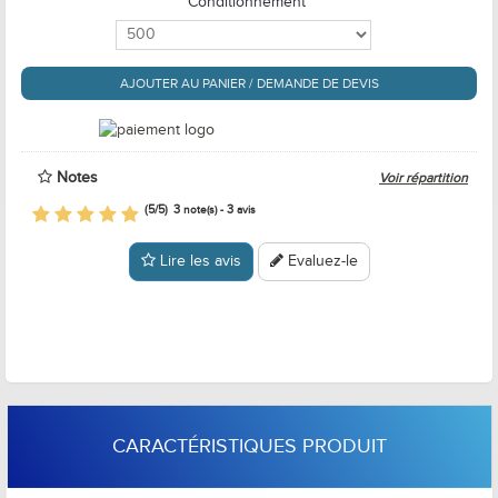
Conditionnement
AJOUTER AU PANIER / DEMANDE DE DEVIS
Notes
Voir répartition
(
5
/
5
)
3
3
note(s) -
avis
Lire les avis
Evaluez-le
CARACTÉRISTIQUES PRODUIT