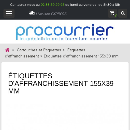
Contactez-nous au
02 33 89 29 98
du lundi au vendredi de 8h30 à 18h
Navigation
Livraison EXPRESS
0
bascule
>
Cartouches et Etiquettes
>
Étiquettes
d'affranchissement
>
Étiquettes d'affranchissement 155x39 mm
ÉTIQUETTES
D'AFFRANCHISSEMENT 155X39
MM