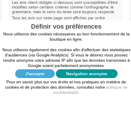
Les avis client rédigés ci dessous sont susceptibles d'être
modifiés selon certains critères comme l'orthographe, la
grammaire, mais le sens du texte sera toujours respecté.
Tous les avis sur cette page sont affichés par ordre
chronologique. Vous pouvez lire toutes les règles de notre
Définir vos préférences
système d'avis ici :
Conditions d'utilisation des avis client
Nous utilisons des cookies nécessaires au bon fonctionnement de la
boutique en ligne.
Par
MARIE-CLAIRE C.
le
20
Aout 2021
Nous utilisons également des cookies afin d'effectuer des statistiques
(
5
/
5
)
Signaler un abus
d'audiences (via Google Analytics). Si vous le désirez vous pouvez
rendre anonyme votre adresse IP afin que les données transmises à
donnez votre avis et recevez une carte USB
Google soient parfaitement anonymisées.
très satisfait de ce produit.
J'accepte
Navigation anonyme
Pour en savoir plus sur vos droits et nos pratiques en matière de
Par
Marc L.
le
17 Mars 2021
cookies et de protection des données, consultez notre
politique de
(
5
/
5
)
Signaler un abus
confidentialité
.
Prix compétitif
Prix chez Procourrier très compétitif par rapport à celui
trouvé sur le site du constructeur de la machine à
affranchir.
Suivi de la commande professionnel et délai de
livraison rapide.