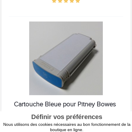
Cartouche Bleue pour Pitney Bowes
SendPro Connect+
Définir vos préférences
Cartouche d'encre bleue pour machine à affranchir Pitney Bowes
Nous utilisons des cookies nécessaires au bon fonctionnement de la
SendPro ® Connect+ Timbre CP Réf. Pitney Bowes : 789-BL Volume
boutique en ligne.