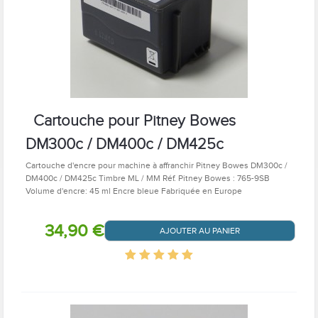
Cartouche pour Pitney Bowes
DM300c / DM400c / DM425c
Cartouche d'encre pour machine à affranchir Pitney Bowes DM300c /
DM400c / DM425c Timbre ML / MM Réf. Pitney Bowes : 765-9SB
Volume d'encre: 45 ml Encre bleue Fabriquée en Europe
34,90 €
AJOUTER AU PANIER