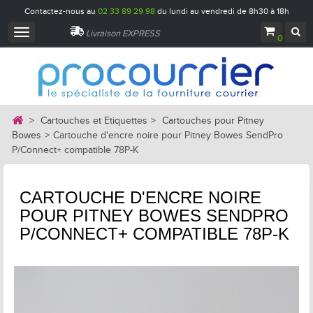
Contactez-nous au
02 33 89 29 98
du lundi au vendredi de 8h30 à 18h
Navigation
Livraison EXPRESS
0
bascule
>
Cartouches et Etiquettes
>
Cartouches pour Pitney
Bowes
>
Cartouche d'encre noire pour Pitney Bowes SendPro
P/Connect+ compatible 78P-K
CARTOUCHE D'ENCRE NOIRE
POUR PITNEY BOWES SENDPRO
P/CONNECT+ COMPATIBLE 78P-K