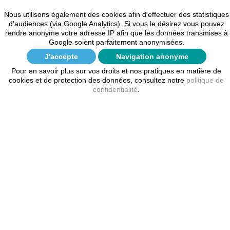
d'encre: 140 ml Encre bleue Fabriquée en Europe
Nous utilisons également des cookies afin d'effectuer des statistiques
d'audiences (via Google Analytics). Si vous le désirez vous pouvez
123,90 €
AJOUTER AU PANIER
rendre anonyme votre adresse IP afin que les données transmises à
Google soient parfaitement anonymisées.
J'accepte
Navigation anonyme
Avis clients
Pour en savoir plus sur vos droits et nos pratiques en matière de
cookies et de protection des données, consultez notre
politique de
confidentialité
.
Les avis client rédigés ci dessous sont susceptibles d'être
modifiés selon certains critères comme l'orthographe, la
grammaire, mais le sens du texte sera toujours respecté.
Tous les avis sur cette page sont affichés par ordre
chronologique. Vous pouvez lire toutes les règles de notre
système d'avis ici :
Conditions d'utilisation des avis client
Soyez le premier à donner votre avis !
Mon compte