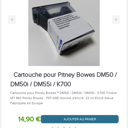
‹
›
Cartouche pour Pitney Bowes DM50 /
DM50i / DM55i / K700
Cartouche pour Pitney Bowes ® DM50 / DM50i / DM55i / K700 Timbre
MT Réf. Pitney Bowes : 797-0SB Volume d'encre: 22 ml Encre bleue
Fabriquée en Europe
14,90 €
AJOUTER AU PANIER