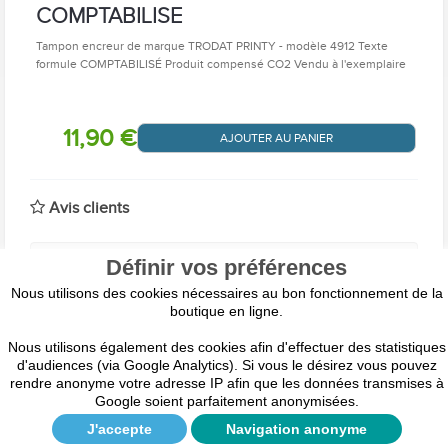
COMPTABILISE
Tampon encreur de marque TRODAT PRINTY - modèle 4912 Texte
formule COMPTABILISÉ Produit compensé CO2 Vendu à l'exemplaire
11,90 €
AJOUTER AU PANIER
Avis clients
Les avis client rédigés ci dessous sont susceptibles d'être
Définir vos préférences
modifiés selon certains critères comme l'orthographe, la
grammaire, mais le sens du texte sera toujours respecté.
Nous utilisons des cookies nécessaires au bon fonctionnement de la
boutique en ligne.
Tous les avis sur cette page sont affichés par ordre
chronologique. Vous pouvez lire toutes les règles de notre
système d'avis ici :
Conditions d'utilisation des avis client
Nous utilisons également des cookies afin d'effectuer des statistiques
d'audiences (via Google Analytics). Si vous le désirez vous pouvez
rendre anonyme votre adresse IP afin que les données transmises à
Soyez le premier à donner votre avis !
Google soient parfaitement anonymisées.
J'accepte
Navigation anonyme