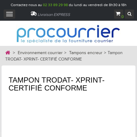
Contactez-nous au
02 33 89 29 98
du lundi au vendredi de 8h30 à 18h
Navigation
Livraison EXPRESS
0
bascule
>
Environnement courrier
>
Tampons encreur
>
Tampon
TRODAT- XPRINT- CERTIFIÉ CONFORME
TAMPON TRODAT- XPRINT-
CERTIFIÉ CONFORME