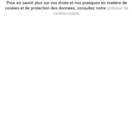
Pour en savoir plus sur vos droits et nos pratiques en matière de
cookies et de protection des données, consultez notre
politique de
confidentialité
.
Mon compte
Informations
Nos Services
Navigation anonymisée
Contactez-nous
02 33 89 29 98
Email: ventes
procourrier.com
Procourrier