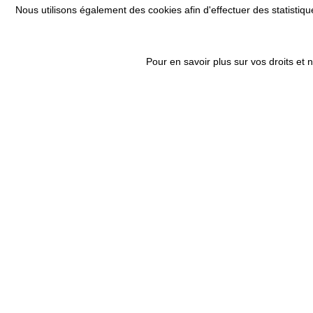
Nous utilisons également des cookies afin d'effectuer des statisti
Résultats 25 - 36 sur 61.
Pour en savoir plus sur vos droits et
Mon compte
Info
Mes informations Personnelles
Conta
Mes commandes
Vos Q
Mes devis
Condi
Menti
Qui s
Copyright 2025 Procourrier