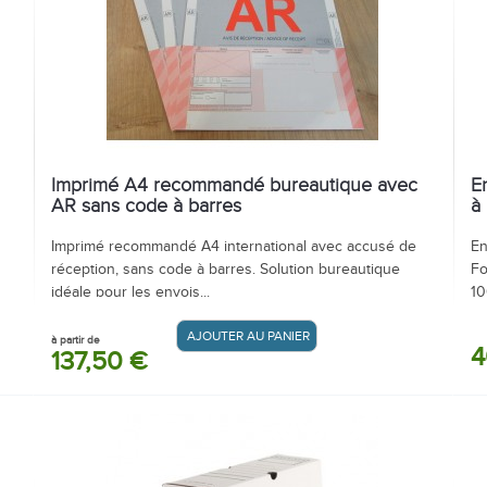
Quelle cartouche pour ma machin
Enveloppes blanches
Imprimé A4 recommandé bureautique avec
E
AR sans code à barres
à
Imprimé recommandé A4 international avec accusé de
En
réception, sans code à barres. Solution bureautique
Fo
idéale pour les envois...
10
AJOUTER AU PANIER / DEVIS
à partir de
4
137,50 €