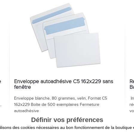
e
Enveloppe autoadhésive C5 162x229 sans
R
fenêtre
B
Enveloppe blanche, 80 grammes, velin, Format C5
Im
,
162x229 Boîte de 500 exemplaires Fermeture
ré
autoadhésive
vo
Définir vos préférences
AJOUTER AU PANIER / DEVIS
25,75 €
3
ilisons des cookies nécessaires au bon fonctionnement de la boutique e