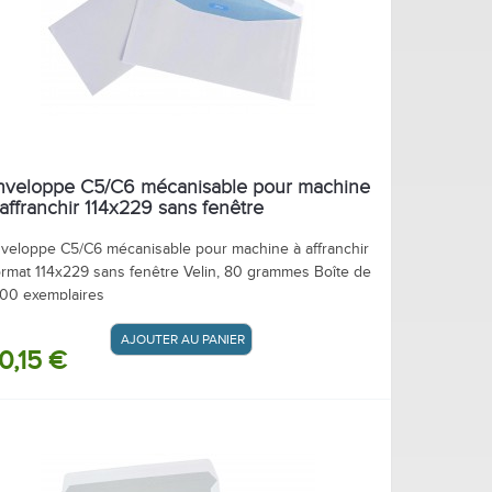
e à affranchir?
nveloppe C5/C6 mécanisable pour machine
 affranchir 114x229 sans fenêtre
veloppe C5/C6 mécanisable pour machine à affranchir
rmat 114x229 sans fenêtre Velin, 80 grammes Boîte de
00 exemplaires
AJOUTER AU PANIER / DEVIS
0,15 €