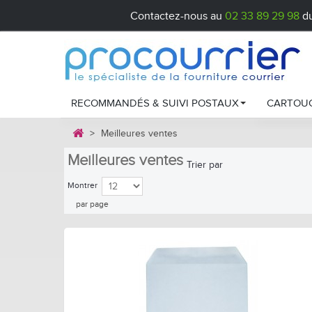
Contactez-nous au
02 33 89 29 98
du
RECOMMANDÉS & SUIVI POSTAUX
CARTOUC
>
Meilleures ventes
Recommandés postaux
Cartou
Meilleures ventes
Trier par
Liasses Colissimo
Cartou
Montrer
par page
Chronopost
Cartou
Comment chois
Étiquet
Entreti
Cartou