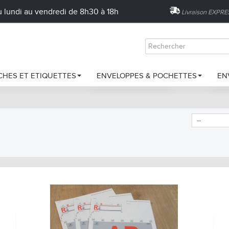
 lundi au vendredi de 8h30 à 18h
Livraison EXPR
HES ET ETIQUETTES
ENVELOPPES & POCHETTES
EN
Recommandés A4 avec Accusés de Réception...
ches pour Neopost/Quadient
Enveloppes sécurisées
R
39,90 €
ches pour Pitney Bowes
Pochettes porte document
T
ches pour Francotyp
Sacs à monnaie
B
ir vos recommandés ?
tes d'affranchissement
Emballage écologique
N
en pour machines à affranchir
Enveloppes pour machine de mi
ches pour traceur
Enveloppes autoadhésives