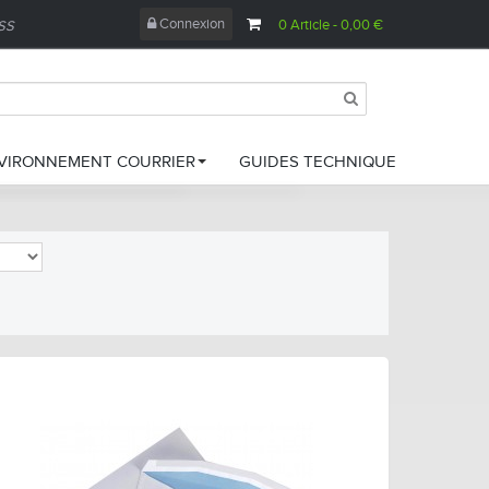
Connexion
0
Article
- 0,00 €
ESS
VIRONNEMENT COURRIER
GUIDES TECHNIQUE
amettes de papier
ampons encreur
oîtes à archives
ettoyage bureautique
se sous pli