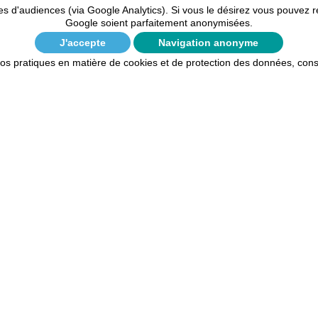
ques d'audiences (via Google Analytics). Si vous le désirez vous pouve
Google soient parfaitement anonymisées.
1
2
3
4
5
6
J'accepte
Navigation anonyme
 nos pratiques en matière de cookies et de protection des données, con
rmations
Nos Services
ctez-nous
Personnalisation de vos reco
uestions
Paiement
tions Générales de vente
Livraison
ons légales
Navigation anonymisée
ommes-nous ?