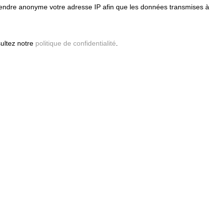
z rendre anonyme votre adresse IP afin que les données transmises à
Nombre de produits par page
sultez notre
politique de confidentialité
.
Contactez-nous
02 33 89 29 98
mmandés
Email: ventes
procourrier.com
Procourrier
ZA du V
12 route des 4 vents
50220 PONTAUBAULT
France métropolitaine