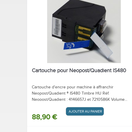
Cartouche pour Neopost/Quadient IS480
Cartouche d'encre pour machine à affranchir
Neopost/Quadient ® IS480 Timbre HU Réf.
Neopost/Quadient : 4146657J et 7210586K Volume...
AJOUTER AU PANIER / DEVIS
88,90 €