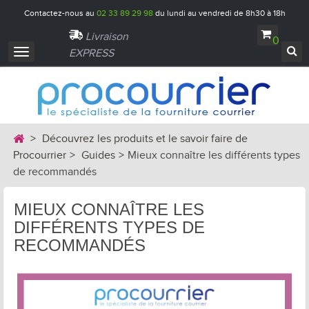
Contactez-nous au
02 33 89 29 98
du lundi au vendredi de 8h30 à 18h
Livraison
0
EXPRESS
Navigation
bascule
>
Découvrez les produits et le savoir faire de
Procourrier
>
Guides
>
Mieux connaître les différents types
de recommandés
MIEUX CONNAÎTRE LES
DIFFÉRENTS TYPES DE
RECOMMANDÉS