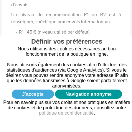
d'envois.
Un niveau de recommandation R1 ou R2 est à
renseigner, spécifique aux envois internationaux :
R1 : 45 € (niveau utilisé par défaut)
R2 : 150 €
Définir vos préférences
Nous utilisons des cookies nécessaires au bon
Ces recommandés A4 existent aussi en version
fonctionnement de la boutique en ligne.
avec ou sans code barre.
Nous utilisons également des cookies afin d'effectuer des
De même, ce recommandé est utilisable avec les
statistiques d'audiences (via Google Analytics). Si vous le
logiciels tels que ABPost-Tracking, EasyReco,
désirez vous pouvez rendre anonyme votre adresse IP afin
Prépafacile, Mesenvois etc..
que les données transmises à Google soient parfaitement
anonymisées.
Retrouvez ce produit ici
J'accepte
Navigation anonyme
Pour en savoir plus sur vos droits et nos pratiques en matière
de cookies et de protection des données, consultez notre
Cliquez ici pour télécharger ce guide au format PDF
politique de confidentialité
.