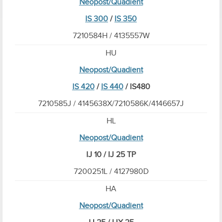
Neopost/Quadient
IS 300
/
IS 350
7210584H / 4135557W
HU
Neopost/Quadient
IS 420
/
IS 440
/ IS480
7210585J / 4145638X/7210586K/4146657J
HL
Neopost/Quadient
IJ 10 / IJ 25 TP
7200251L / 4127980D
HA
Neopost/Quadient