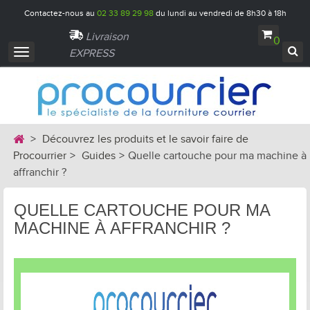
Contactez-nous au
02 33 89 29 98
du lundi au vendredi de 8h30 à 18h
Livraison
0
EXPRESS
Navigation
bascule
>
Découvrez les produits et le savoir faire de
Procourrier
>
Guides
>
Quelle cartouche pour ma machine à
affranchir ?
QUELLE CARTOUCHE POUR MA
MACHINE À AFFRANCHIR ?