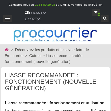
Contactez-nous au
02 33 89 29 98
du lundi au vendredi de 8h30 à 18h
Livraison
0
EXPRESS
Navigation
bascule
>
Découvrez les produits et le savoir faire de
Procourrier
>
Guides
>
Liasse recommandée :
fonctionnement (nouvelle génération)
LIASSE RECOMMANDÉE :
FONCTIONNEMENT (NOUVELLE
GÉNÉRATION)
Liasse recommandée : fonctionnement et utilisation
La liasse recommandée est un support postal utilisé pour